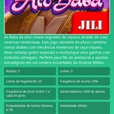
Ali Baba da afun revela segredos de riqueza através de suas
cavernas misteriosas. Este jogo cativante da afuun combina
contos árabes com mecânicas modernas de caça-níqueis.
Ative rodadas grátis especiais e multiplique seus ganhos com
símbolos selvagens. Perfeito para fãs de aventuras e apostas
estratégicas em um cenário encantador do Oriente Médio.
Roletas: 5
Linhas: 3
Linhas de Pagamento: 20
Frequência de Acerto: 33%
Frequência de Giros Grátis: 1 a
Ganho Máximo: x500 da aposta
cada 45 giros
Probabilidade de Ganho Máximo:
Volatilidade: Média
0.7%